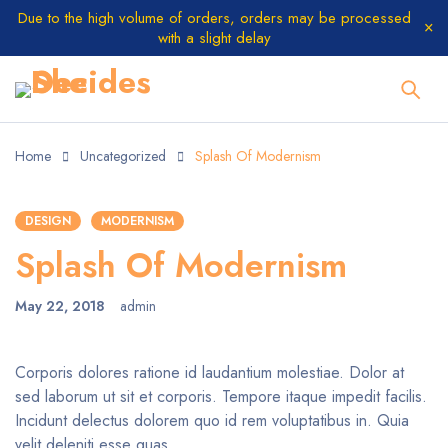
Due to the high volume of orders, orders may be processed
with a slight delay
Home
Uncategorized
Splash Of Modernism
DESIGN
MODERNISM
Splash Of Modernism
May 22, 2018
admin
Corporis dolores ratione id laudantium molestiae. Dolor at
sed laborum ut sit et corporis. Tempore itaque impedit facilis.
Incidunt delectus dolorem quo id rem voluptatibus in. Quia
velit deleniti esse quas.