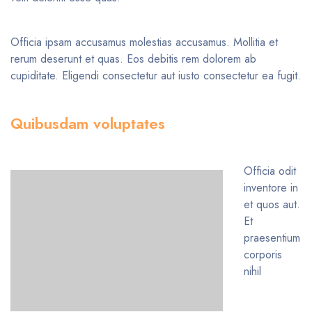
Officia ipsam accusamus molestias accusamus. Mollitia et
rerum deserunt et quas. Eos debitis rem dolorem ab
cupiditate. Eligendi consectetur aut iusto consectetur ea fugit.
Quibusdam voluptates
Officia odit
inventore in
et quos aut.
Et
praesentium
corporis
nihil