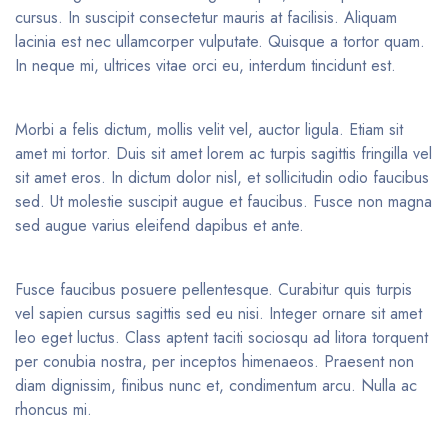
cursus. In suscipit consectetur mauris at facilisis. Aliquam
lacinia est nec ullamcorper vulputate. Quisque a tortor quam.
In neque mi, ultrices vitae orci eu, interdum tincidunt est.
Morbi a felis dictum, mollis velit vel, auctor ligula. Etiam sit
amet mi tortor. Duis sit amet lorem ac turpis sagittis fringilla vel
sit amet eros. In dictum dolor nisl, et sollicitudin odio faucibus
sed. Ut molestie suscipit augue et faucibus. Fusce non magna
sed augue varius eleifend dapibus et ante.
Fusce faucibus posuere pellentesque. Curabitur quis turpis
vel sapien cursus sagittis sed eu nisi. Integer ornare sit amet
leo eget luctus. Class aptent taciti sociosqu ad litora torquent
per conubia nostra, per inceptos himenaeos. Praesent non
diam dignissim, finibus nunc et, condimentum arcu. Nulla ac
rhoncus mi.