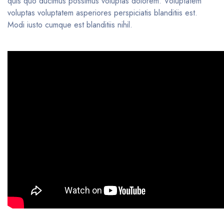
quis quo ducimus possimus voluptas dolorem. Voluptatem
voluptas voluptatem asperiores perspiciatis blanditiis est.
Modi iusto cumque est blanditiis nihil.