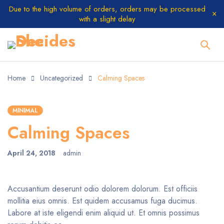
Due to the high volume of orders, orders may be processed
with a slight delay
Home
Uncategorized
Calming Spaces
MINIMAL
Calming Spaces
April 24, 2018
admin
Accusantium deserunt odio dolorem dolorum. Est officiis
mollitia eius omnis. Est quidem accusamus fuga ducimus.
Labore at iste eligendi enim aliquid ut. Et omnis possimus