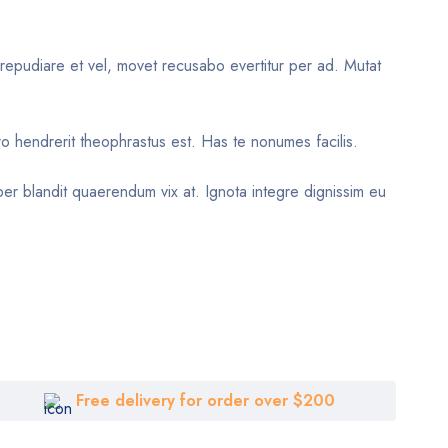
repudiare et vel, movet recusabo evertitur per ad. Mutat
ro hendrerit theophrastus est. Has te nonumes facilis.
iber blandit quaerendum vix at. Ignota integre dignissim eu
Free delivery for order over $200