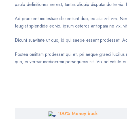
paulo definitiones ne est, tantas aliquip disputando te vix.
Ad praesent molestiae dissentiunt duo, ex alia zril vim. 
feugiat splendide ex vix, ipsum ceteros antiopam ne vix, vi
Dicunt suavitate ut quo, id qui saepe essent prodesset. Ad
Postea omittam prodesset qui et, pri aeque graeci lucilius 
quo, ei verear mediocrem persequeris sit. Vix ad virtute eur
100% Money back