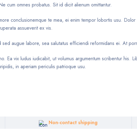
 Ne cum omnes probatus. Sit id dicit alienum omittantur.
Nemore conclusionemque te mea, ei enim tempor lobortis usu. Dolor 
tuperata assueverit ex vis.
 sed augue labore, sea salutatus efficiendi reformidans ei. At por
no. Ea vix ludus iudicabit, ut volumus argumentum scribentur his. L
ipidis, in aperiam periculis patrioque usu.
Non-contact shipping