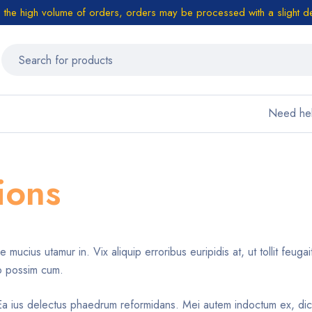
 the high volume of orders, orders may be processed with a slight d
Need he
ions
mucius utamur in. Vix aliquip erroribus euripidis at, ut tollit feug
o possim cum.
. Ea ius delectus phaedrum reformidans. Mei autem indoctum ex, di