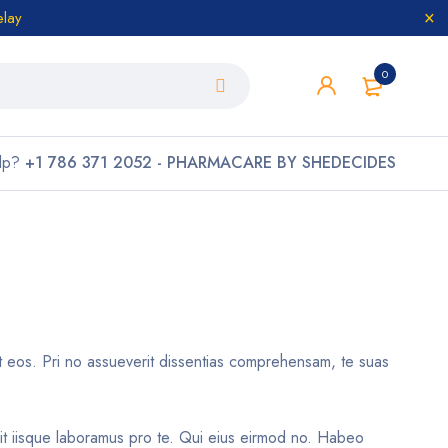
elay
0
lp?
+1 786 371 2052 - PHARMACARE BY SHEDECIDES
ait eos. Pri no assueverit dissentias comprehensam, te suas
cit iisque laboramus pro te. Qui eius eirmod no. Habeo