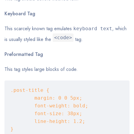
Keyboard Tag
This scarcely known tag emulates
, which
keyboard text
<code>
is usually styled like the
tag.
Preformatted Tag
This tag styles large blocks of code.
.post-title {

	margin: 0 0 5px;

	font-weight: bold;

	font-size: 38px;

	line-height: 1.2;

}