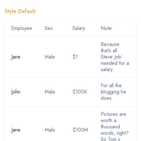
Style Default
Employee
Sex
Salary
Note
Because
that’s all
Jane
Male
$1
Steve Job’
needed for a
salary.
For all the
John
Male
$100K
blogging he
does.
Pictures are
worth a
thousand
Jane
Male
$100M
words, right?
So Tom x