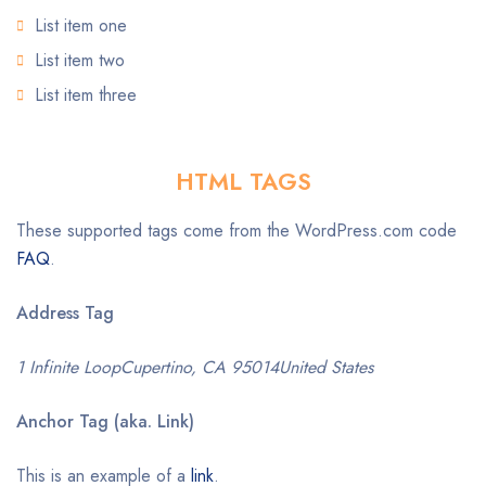
List item one
List item two
List item three
HTML TAGS
These supported tags come from the WordPress.com code
FAQ
.
Address Tag
1 Infinite LoopCupertino, CA 95014United States
Anchor Tag (aka. Link)
This is an example of a
link
.