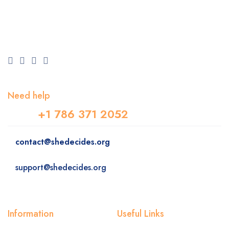
Need help
+1 786 371 2052
contact@shedecides.org
support@shedecides.org
Information
Useful Links